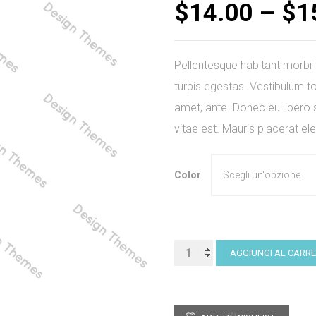
$
14.00
–
$
1
su base
di
recensioni
Pellentesque habitant morbi
turpis egestas. Vestibulum tor
amet, ante. Donec eu libero
vitae est. Mauris placerat ele
Color
Dental
AGGIUNGI AL CARR
Floss
Brush
quantità