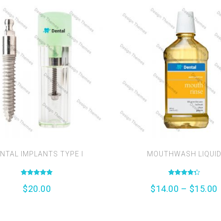
NTAL IMPLANTS TYPE I
MOUTHWASH LIQUI
Valutato
Valutato
$
20.00
$
14.00
–
$
15.00
5.00
4.33
su 5
su 5