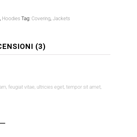
g
,
Hoodies
Tag:
Covering
,
Jackets
ENSIONI (3)
, feugiat vitae, ultricies eget, tempor sit amet,