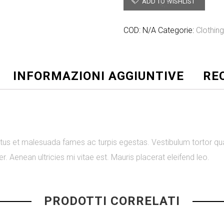
ADD TO WISHLIST
COD:
N/A
Categorie:
Clothin
INFORMAZIONI AGGIUNTIVE
REC
tus et malesuada fames ac turpis egestas. Vestibulum tortor quam
 Aenean ultricies mi vitae est. Mauris placerat eleifend leo.
PRODOTTI CORRELATI