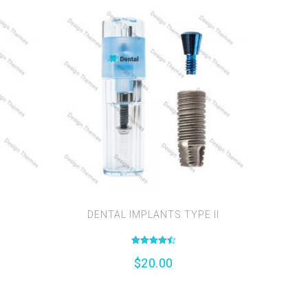
D
DENTAL IMPLANTS TYPE II
Valutato
$
20.00
4.50
su 5