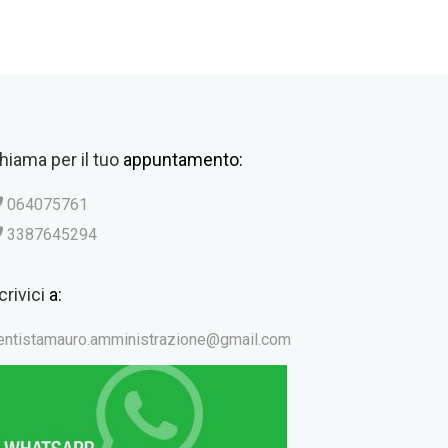
hiama per il tuo
appuntamento:
064075761
3387645294
crivici
a:
entistamauro.amministrazione@gmail.com