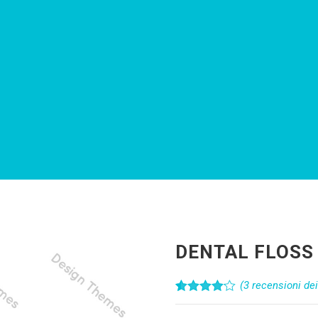
DENTAL FLOSS
(
3
recensioni dei 
Valutato
3
4.00
su 5