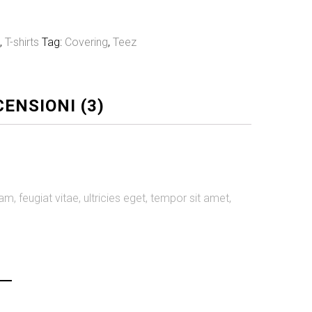
g
,
T-shirts
Tag:
Covering
,
Teez
ENSIONI (3)
, feugiat vitae, ultricies eget, tempor sit amet,