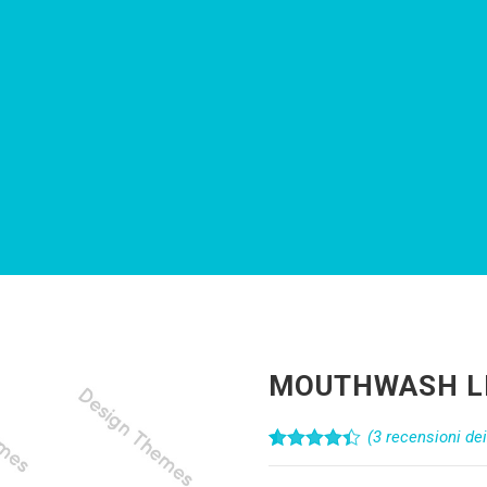
MOUTHWASH L
(
3
recensioni dei 
Valutato
3
4.33
su 5