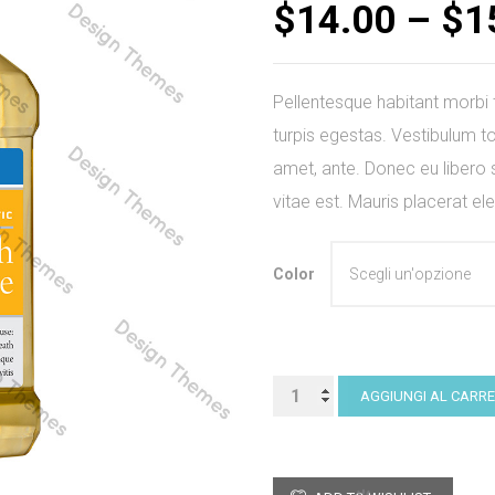
$
14.00
–
$
1
su base
di
recensioni
Pellentesque habitant morbi
turpis egestas. Vestibulum tor
amet, ante. Donec eu libero
vitae est. Mauris placerat ele
Color
Mouthwash
AGGIUNGI AL CARR
Liquid
quantità