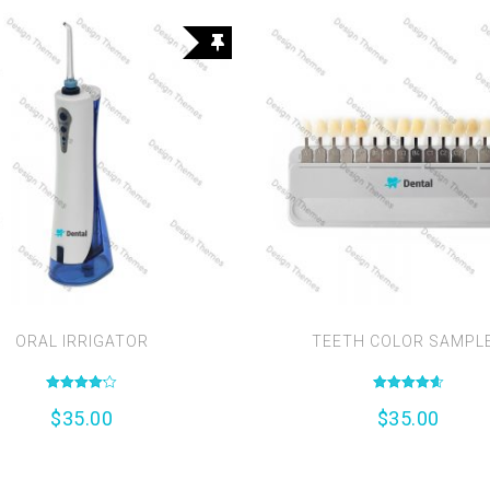
ORAL IRRIGATOR
TEETH COLOR SAMPL
Valutato
Valutato
$
35.00
$
35.00
4.17
4.67
su 5
su 5