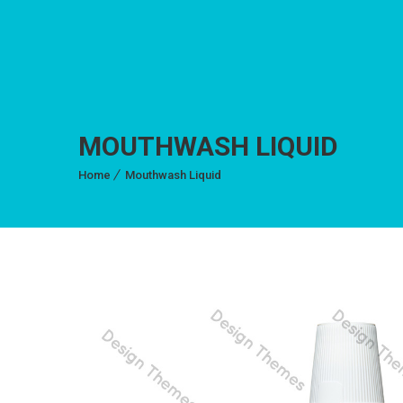
MOUTHWASH LIQUID
Home
Mouthwash Liquid