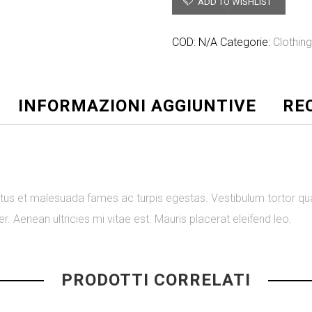
ADD TO WISHLIST
COD:
N/A
Categorie:
Clothin
INFORMAZIONI AGGIUNTIVE
REC
tus et malesuada fames ac turpis egestas. Vestibulum tortor quam
 Aenean ultricies mi vitae est. Mauris placerat eleifend leo.
PRODOTTI CORRELATI