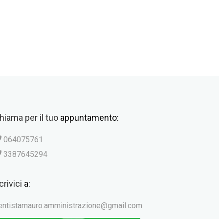
hiama per il tuo
appuntamento:
064075761
3387645294
crivici
a:
entistamauro.amministrazione@gmail.com