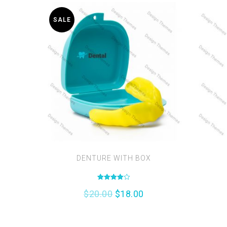
SALE
DENTURE WITH BOX
Valutato
$
20.00
$
18.00
4.00
su 5