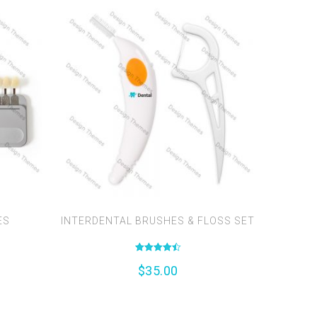
ES
INTERDENTAL BRUSHES & FLOSS SET
Valutato
$
35.00
4.50
su 5