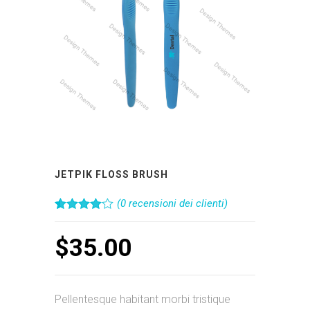
JETPIK FLOSS BRUSH
(
0
recensioni dei clienti)
Valutato
2
4.00
su 5
$
35.00
su base
di
recensioni
Pellentesque habitant morbi tristique