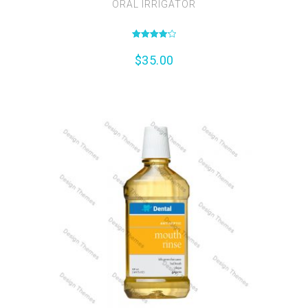
ORAL IRRIGATOR
Valutato
4.17
$
35.00
su 5