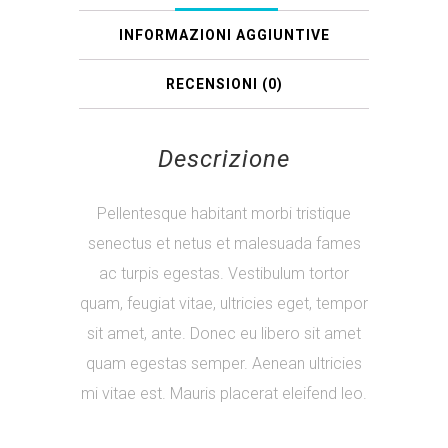
INFORMAZIONI AGGIUNTIVE
RECENSIONI (0)
Descrizione
Pellentesque habitant morbi tristique
senectus et netus et malesuada fames
ac turpis egestas. Vestibulum tortor
quam, feugiat vitae, ultricies eget, tempor
sit amet, ante. Donec eu libero sit amet
quam egestas semper. Aenean ultricies
mi vitae est. Mauris placerat eleifend leo.