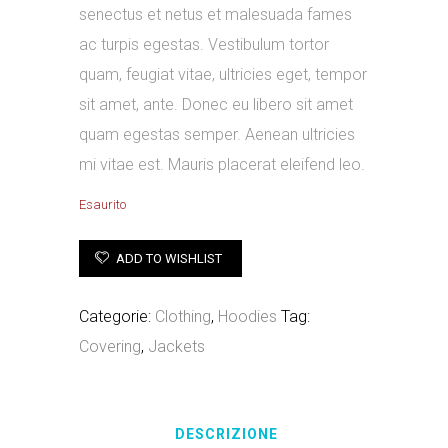
senectus et netus et malesuada fames
ac turpis egestas. Vestibulum tortor
quam, feugiat vitae, ultricies eget, tempor
sit amet, ante. Donec eu libero sit amet
quam egestas semper. Aenean ultricies
mi vitae est. Mauris placerat eleifend leo.
Esaurito
ADD TO WISHLIST
Categorie:
Clothing
,
Hoodies
Tag:
Covering
,
Jackets
DESCRIZIONE