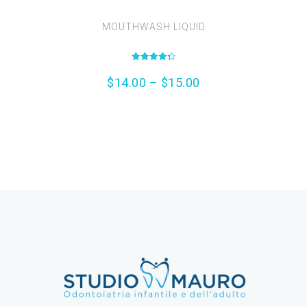
MOUTHWASH LIQUID
Valutato
4.33
$
14.00
–
$
15.00
su 5