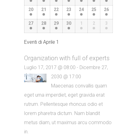
20
21
22
23
24
25
26
27
28
29
30
1
2
3
Eventi di
Aprile 1
Organization with full of experts
Luglio 17, 2017 @ 08:00 - Dicembre 27,
2030 @ 17:00
Maecenas convallis quam
eget urna imperdiet, eget gravida erat
rutrum. Pellentesque rhoncus odio et
lorem pharetra dictum. Nam blandit
metus diam, ut maximus arcu commodo
in.