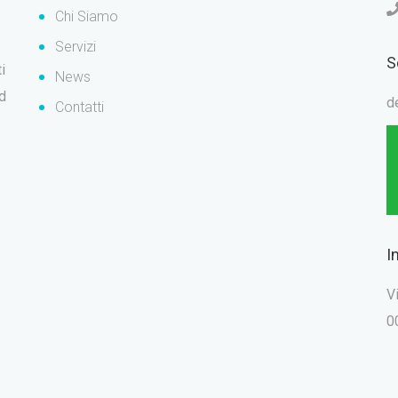
Chi Siamo
Servizi
S
i
News
ad
d
Contatti
I
V
0