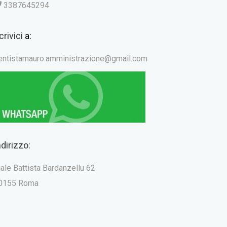
3387645294
crivici
a:
entistamauro.amministrazione@gmail.com
ndirizzo:
iale Battista Bardanzellu 62
0155 Roma