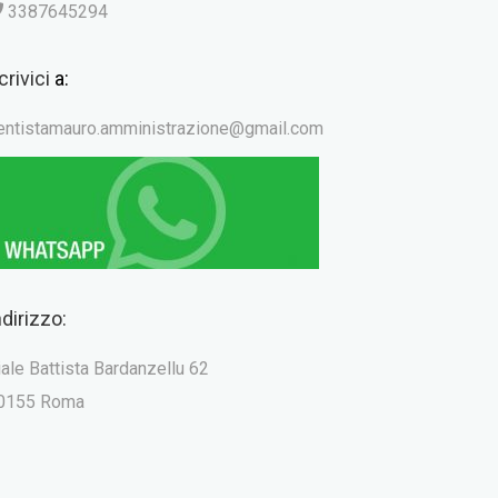
3387645294
crivici
a:
entistamauro.amministrazione@gmail.com
ndirizzo:
iale Battista Bardanzellu 62
0155 Roma