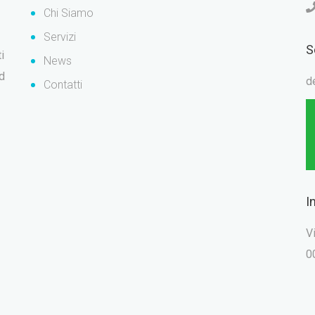
Chi Siamo
Servizi
S
i
News
ad
d
Contatti
I
V
0