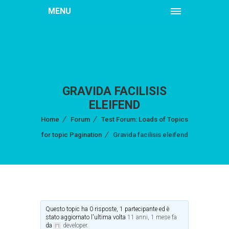
MENU
GRAVIDA FACILISIS
ELEIFEND
Home
Forum
Test Forum: Loads of Topics
for topic Pagination
Gravida facilisis eleifend
Questo topic ha 0 risposte, 1 partecipante ed è
stato aggiornato l'ultima volta
11 anni, 1 mese fa
da
developer
.