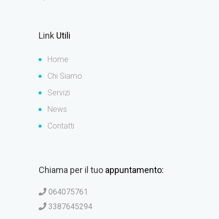
Link
Utili
Home
Chi Siamo
Servizi
News
Contatti
Chiama per il tuo
appuntamento:
064075761
3387645294