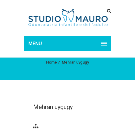
MENU
MEHRAN UYGUGY
Home
Mehran uygugy
Mehran uygugy