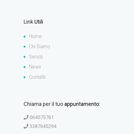
Link
Utili
Home
Chi Siamo
Servizi
News
Contatti
Chiama per il tuo
appuntamento:
064075761
3387645294