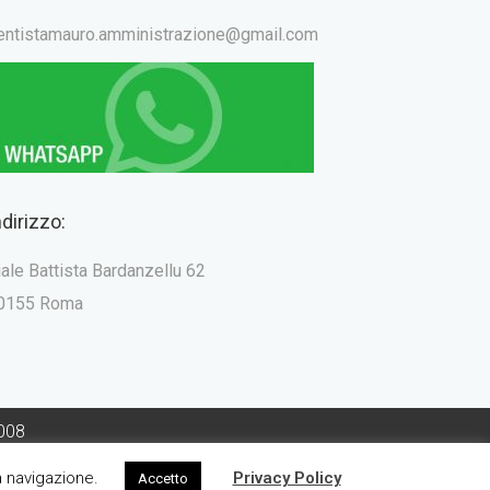
entistamauro.amministrazione@gmail.com
ndirizzo:
iale Battista Bardanzellu 62
0155 Roma
1008
 di Roma n° 2610
ta navigazione.
Privacy Policy
Accetto