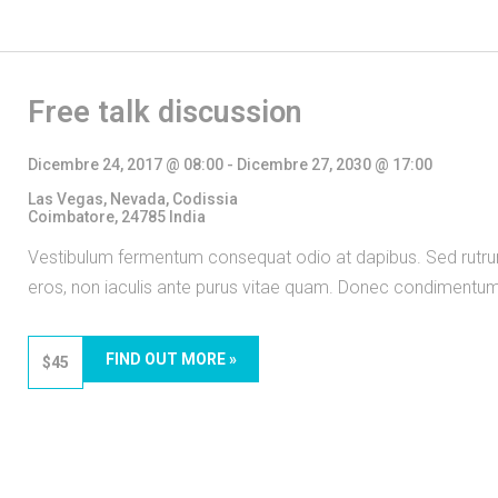
Free talk discussion
Dicembre 24, 2017 @ 08:00
-
Dicembre 27, 2030 @ 17:00
Las Vegas, Nevada,
Codissia
Coimbatore
,
24785
India
Vestibulum fermentum consequat odio at dapibus. Sed rutru
eros, non iaculis ante purus vitae quam. Donec condimen
FIND OUT MORE »
$45