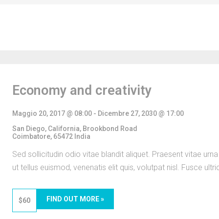
Economy and creativity
Maggio 20, 2017 @ 08:00
-
Dicembre 27, 2030 @ 17:00
San Diego, California,
Brookbond Road
Coimbatore
,
65472
India
Sed sollicitudin odio vitae blandit aliquet. Praesent vitae urn
ut tellus euismod, venenatis elit quis, volutpat nisl. Fusce ult
FIND OUT MORE »
$60