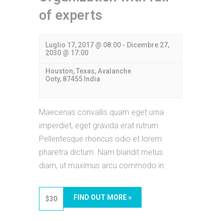
of experts
Luglio 17, 2017 @ 08:00
-
Dicembre 27,
2030 @ 17:00
Houston, Texas,
Avalanche
Ooty
,
87455
India
Maecenas convallis quam eget urna
imperdiet, eget gravida erat rutrum.
Pellentesque rhoncus odio et lorem
pharetra dictum. Nam blandit metus
diam, ut maximus arcu commodo in.
FIND OUT MORE »
$30