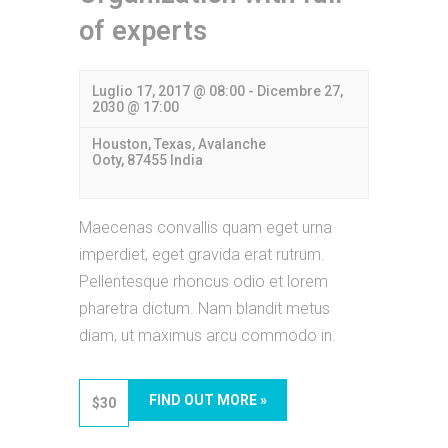
of experts
Luglio 17, 2017 @ 08:00
-
Dicembre 27,
2030 @ 17:00
Houston, Texas,
Avalanche
Ooty
,
87455
India
Maecenas convallis quam eget urna
imperdiet, eget gravida erat rutrum.
Pellentesque rhoncus odio et lorem
pharetra dictum. Nam blandit metus
diam, ut maximus arcu commodo in.
FIND OUT MORE »
$30