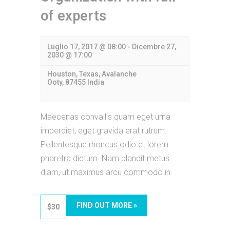
of experts
Luglio 17, 2017 @ 08:00
-
Dicembre 27,
2030 @ 17:00
Houston, Texas,
Avalanche
Ooty
,
87455
India
Maecenas convallis quam eget urna
imperdiet, eget gravida erat rutrum.
Pellentesque rhoncus odio et lorem
pharetra dictum. Nam blandit metus
diam, ut maximus arcu commodo in.
FIND OUT MORE »
$30