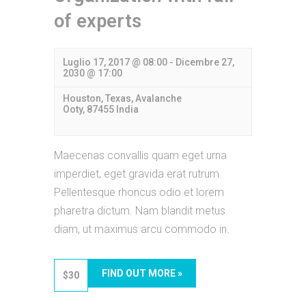
of experts
Luglio 17, 2017 @ 08:00
-
Dicembre 27,
2030 @ 17:00
Houston, Texas,
Avalanche
Ooty
,
87455
India
Maecenas convallis quam eget urna
imperdiet, eget gravida erat rutrum.
Pellentesque rhoncus odio et lorem
pharetra dictum. Nam blandit metus
diam, ut maximus arcu commodo in.
FIND OUT MORE »
$30