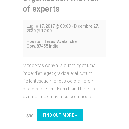
of experts
Luglio 17, 2017 @ 08:00
-
Dicembre 27,
2030 @ 17:00
Houston, Texas,
Avalanche
Ooty
,
87455
India
Maecenas convallis quam eget urna
imperdiet, eget gravida erat rutrum.
Pellentesque rhoncus odio et lorem
pharetra dictum. Nam blandit metus
diam, ut maximus arcu commodo in.
FIND OUT MORE »
$30