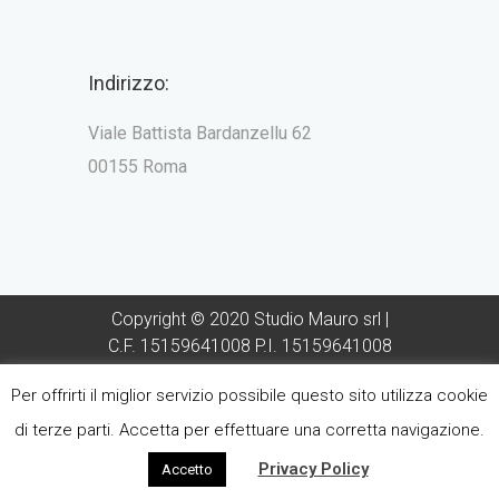
Indirizzo:
Viale Battista Bardanzellu 62
00155 Roma
Copyright © 2020 Studio Mauro srl |
C.F. 15159641008 P.I. 15159641008
Direttore Sanitario Dott Francesco
Per offrirti il miglior servizio possibile questo sito utilizza cookie
Mauro - Iscrizione Albo Odontoiatri
provincia di Roma n° 2610
di terze parti. Accetta per effettuare una corretta navigazione.
Sito realizzato da
ForteChiaro
Privacy Policy
Accetto